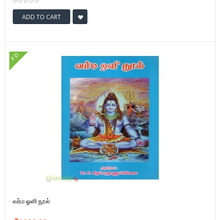
ADD TO CART
FD
வர்ம ஓளி நூல்