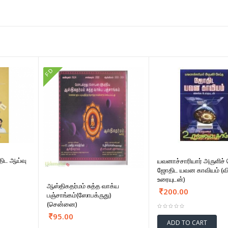
FD
திட ஆய்வு
யவனாச்சாரியார் அருளிச்
ஜோதிட யவன காவியம் (வ
உரையுடன்)
ஆஸ்திகதர்மம் சுத்த வாக்ய
200.00
பஞ்சாங்கம்(ஸோபக்ருது)
(சென்னை)
95.00
ADD TO CART