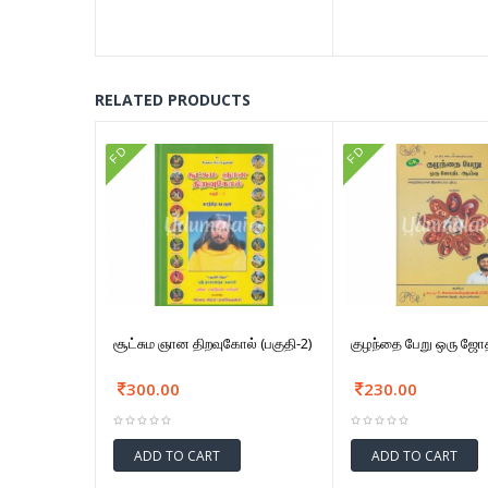
RELATED PRODUCTS
FD
FD
சூட்சும ஞான திறவுகோல் (பகுதி-2)
குழந்தை பேறு ஒரு ஜோ
300.00
230.00
ADD TO CART
ADD TO CART