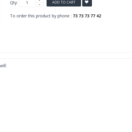
Qty:
ADD TO CART
To order this product by phone :
73 73 73 77 42
கணி