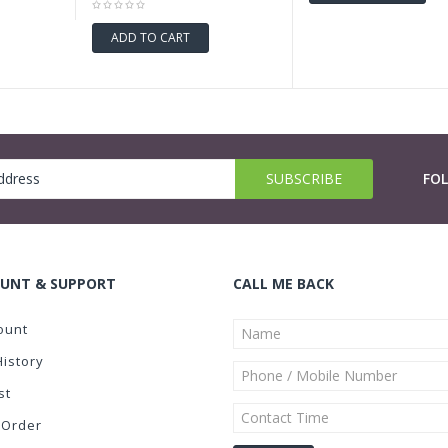
ADD TO CART
FO
UNT & SUPPORT
CALL ME BACK
ount
History
st
 Order