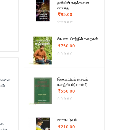
ஒளியின் சுருக்கமான
வரலாறு
95.00
கே.என். செந்தில் கதைகள்
750.00
இஸ்லாமியக் கலைக்
ண்களின்
களஞ்சியம்(பாகம் 1)
யிர்
550.00
வாசக பர்வம்
்பை
210.00
ாற்று