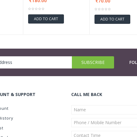
180.00
70.00
ADD TO CART
ADD TO CART
FO
UNT & SUPPORT
CALL ME BACK
ount
History
st