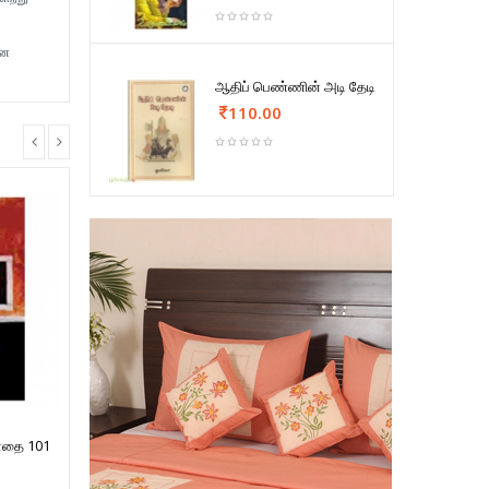
ான
ஆதிப் பெண்ணின் அடி தேடி
110.00
பாதை 101