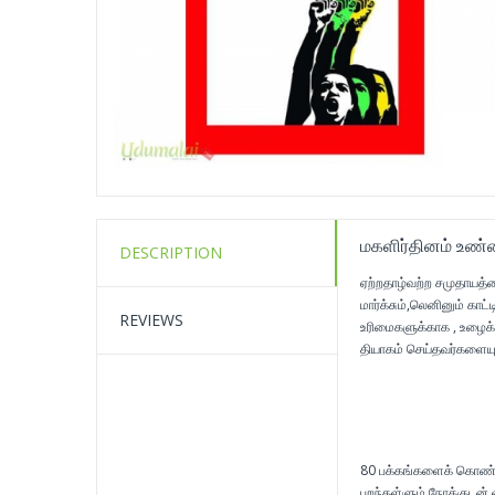
மகளிர்தினம் உண்
DESCRIPTION
ஏற்றதாழ்வற்ற சமுதாயத
மார்க்சும்,லெனினும் கா
REVIEWS
உரிமைகளுக்காக , உழைக்க
தியாகம் செய்தவர்களையு
– பேர
80 பக்கங்களைக் கொண்ட இ
புறந்தள்ளும் நோக்குடன் 