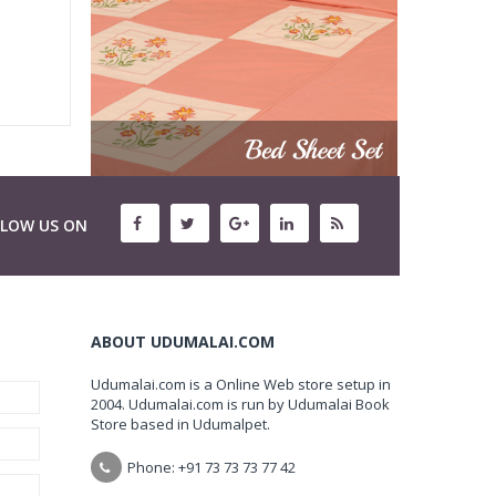
LLOW US ON
ABOUT UDUMALAI.COM
Udumalai.com is a Online Web store setup in
2004. Udumalai.com is run by Udumalai Book
Store based in Udumalpet.
Phone: +91 73 73 73 77 42