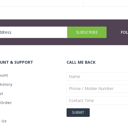
FO
UNT & SUPPORT
CALL ME BACK
ount
History
st
 Order
t Us