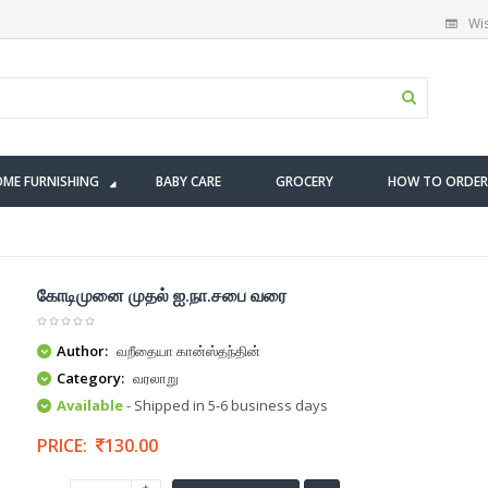
Wis
ME FURNISHING
BABY CARE
GROCERY
HOW TO ORDER
கோடிமுனை முதல் ஐ.நா.சபை வரை
Author:
வறீதையா கான்ஸ்தந்தின்
Category:
வரலாறு
Available
- Shipped in 5-6 business days
PRICE:
130.00