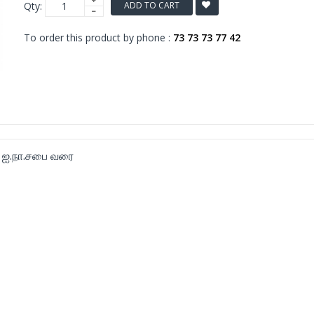
Qty:
ADD TO CART
To order this product by phone :
73 73 73 77 42
 ஐ.நா.சபை வரை