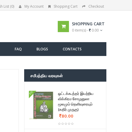
h List (0)
My Account
Shopping Cart
Checkout
SHOPPING CART
0 item(s) -
0.00
FAQ
BLOGS
CONTACTS
சமீபத்திய வரவுகள்
FD
ஒட்டக்கூத்தர் இயற்றிய
விக்கிரம சோழனுலா
மூலமும் தெளிவுரையும்
(கதிர் முருகு)
80.00