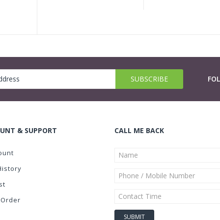
FO
UNT & SUPPORT
CALL ME BACK
ount
History
st
 Order