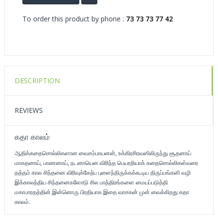
To order this product by phone :
73 73 73 77 42
DESCRIPTION
REVIEWS
கதா காலம்
ஆதிக்கதைசொல்லிகளான வைசம்பாயனன், உக்கிரசிரவஸிலிருந்து சூதனாய்
மாகதனாய், பாணனாய், நடனாயென விரிந்த பெயரறியாக் கதைசொல்லிகள்வரை
தத்தம் கால சிந்தனை விரிவுக்கேற்ப புளைந்திருக்கக்கூடிய திருப்பங்களி வழி
இக்காலத்திய சிந்தனைகளோடு சில பாத்திரங்களை மையப்படுத்தி
மகாபாரதத்தின் இன்னொரு பிரதியாக இதை வாசகன் முன் வைக்கிறது கதா
காலம்.