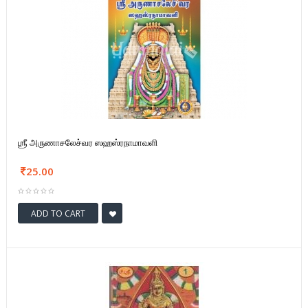
ஶ்ரீ அருணாசலேச்வர ஸஹஸ்ரநாமாவளி
25.00
ADD TO CART