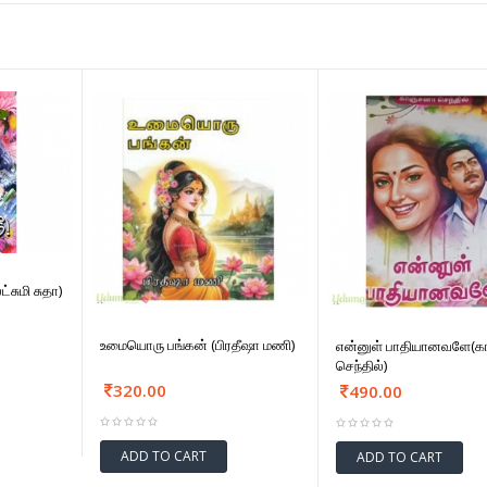
்சுமி சுதா)
உமையொரு பங்கன் (பிரதீஷா மணி)
என்னுள் பாதியானவளே(க
செந்தில்)
320.00
490.00
ADD TO CART
ADD TO CART