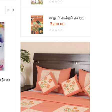
மானுடம் வெல்லும் (கவிதா)
200.00
ாஞ்சனா