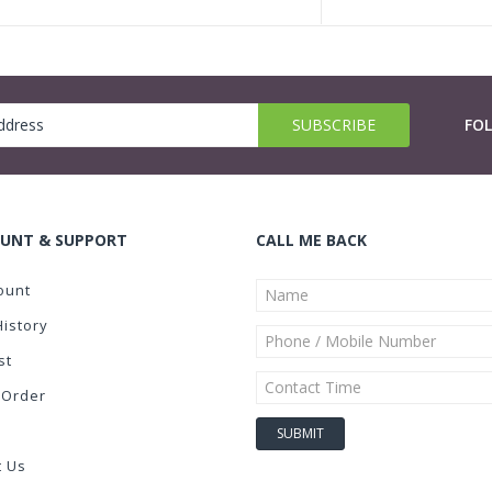
FO
UNT & SUPPORT
CALL ME BACK
ount
History
st
 Order
t Us