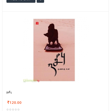
நசீபு
120.00