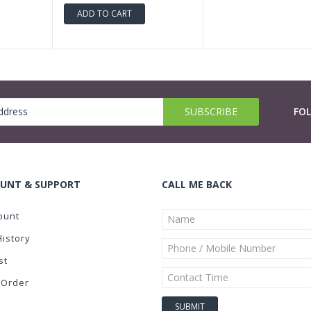
ADD TO CART
FO
UNT & SUPPORT
CALL ME BACK
ount
History
st
 Order