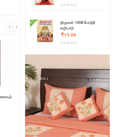
FD
திருமால் 1008 போற்றி
வழிபாடு
15.00
உரையும்