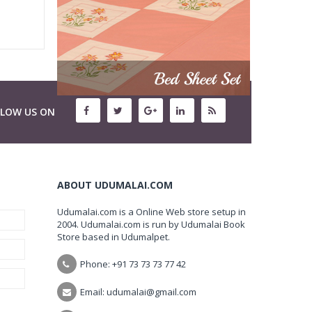
LLOW US ON
ABOUT UDUMALAI.COM
Udumalai.com is a Online Web store setup in
2004. Udumalai.com is run by Udumalai Book
Store based in Udumalpet.
Phone: +91 73 73 73 77 42
Email: udumalai@gmail.com