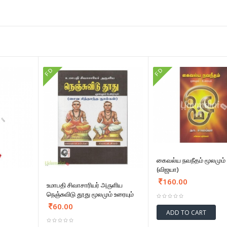
FD
FD
கைவல்ய நவநீதம் மூலமும் 
(விஜயா)
160.00
உமாபதி சிவாசாரியர் அருளிய
நெஞ்சுவிடு தூது மூலமும் உரையும்
60.00
ADD TO CART