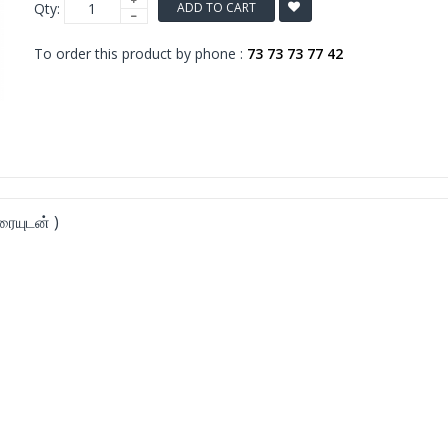
Qty:
ADD TO CART
To order this product by phone :
73 73 73 77 42
ரையுடன் )