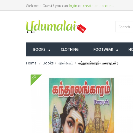
Welcome Guest ! you can
login
or
create an account
.
BOOKS
CLOTHING
FOOTWEAR
HO
Home
Books
ஆன்மிகம்
கந்தரலங்காரம் ( உரையுடன் )
FD