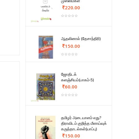
முஸ்லிம்கள்
220.00
ஆதலினால் (தேசாந்திரி)
150.00
ஜோதிடக்
களஞ்சியம்(பாகம்-5)
60.00
தமிழர் அடையாளம் எது?
திராவிடம் குறித்த மீளாய்வுக்
கருத்தாடல்கள்(யாப்பு)
150.00