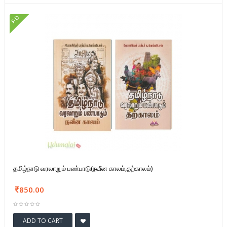
FD
தமிழ்நாடு வரலாறும் பண்பாடு(நவீன காலம்,தற்காலம்)
850.00
ADD TO CART