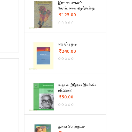
இராமாயணனம் -
தோற்பாவை நிழற்கூத்து
125.00
நெருப்பு ஓடு
240.00
க.நா.சு (இந்திய இலக்கிய
சிற்பிகள்)
50.00
பூரண பொற்குடம்