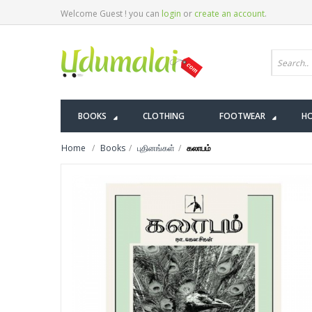
Welcome Guest ! you can
login
or
create an account
.
BOOKS
CLOTHING
FOOTWEAR
HO
Home
Books
புதினங்கள்
கலாபம்