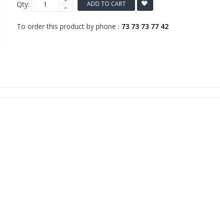
Qty:
ADD TO CART
To order this product by phone :
73 73 73 77 42