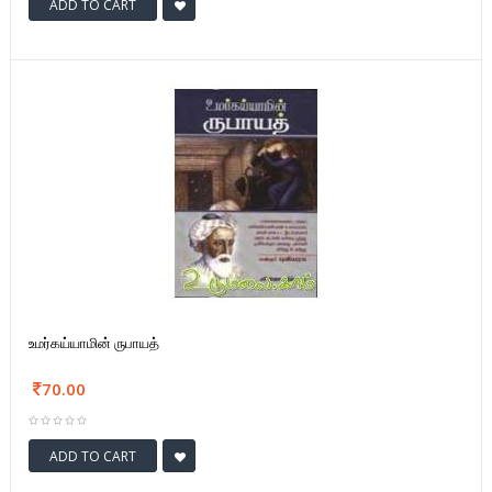
ADD TO CART
உமர்கய்யாமின் ருபாயத்
70.00
ADD TO CART