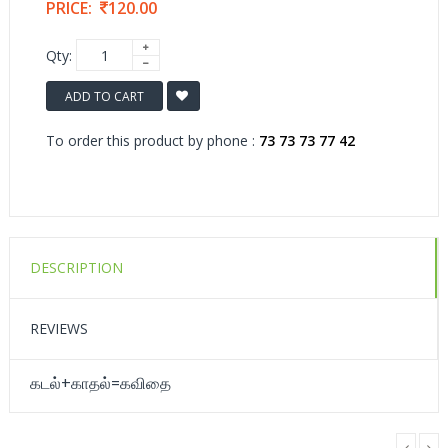
PRICE:
120.00
Qty:
ADD TO CART
To order this product by phone :
73 73 73 77 42
DESCRIPTION
REVIEWS
கடல்+காதல்=கவிதை