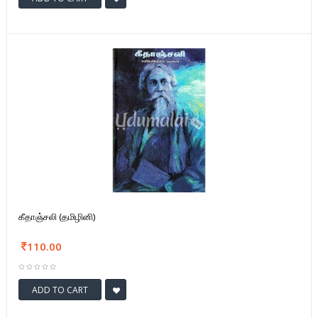
கீதாஞ்சலி (தமிழினி)
110.00
ADD TO CART