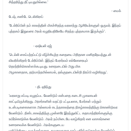
சித்தரித்து தீட்டியதுமில்லை.'
- மைக்
டேஷ், சண்டே டெலிகிராப்
'டேல்ரிம்பின் நம் காலத்தின் மிகச்சிறந்த வரலாற்று ஆசிரியர்களுள் ஒருவர். இந்தப்
புத்தகம் இதுவரை அவர் எழுதியதிலேயே சிறந்த புத்தகமாக இருக்கும்'.
- ஏஷியன் ஏஜ்
'டெல்லி கைப்பற்றப்பட்டு வீழ்ச்சியுற்ற கதையை அரிதான மனிதநேயத்துடன்
விவரிக்கிறார் டேல்ரிம்பிள். இந்தப் பேரார்வம் எல்லோரையும்
தொற்றிக்கொள்ளக்கூடியது. உரைநடையில் அது மிக
அழகானதாக, தடுமாற்றமில்லாமல், தங்குதடையின்றி நிரம்பி வழிகிறது'.
- தி. ஹிந்து
'வரலாறு எப்படி எழுதப்பட வேண்டும் என்பதை கடைசி முகலாயன்
காட்டியிருக்கிறது. அரசர்களின் வறட்டு பட்டியலாக, போர்கள் மற்றும்
உடன்படிககைகளாக அல்லாமல் கடந்தகாலத்தை நிகழ்காலத்திற்கு கொண்டுவர
வேண்டும். நீண்டகாலத்திற்கு முன்னரே இறந்துவிட்ட கதாபாத்திரங்களுக்கு
உயிர்கொடுக்க வேண்டும். அவர் நம்மிடையே வாழ்கிறார் என வாசகர்களை
உணரவைக்க வேண்டும். அவர்களுடைய
மகிழ்ச்சியை, வருத்தங்களை, கவலைகளை நாம் பகிர்ந்துகொள்ள வேண்டும்.....