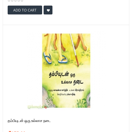
ADD TO CART
தம்பியுடன் ஒரு உல்லாச நடை