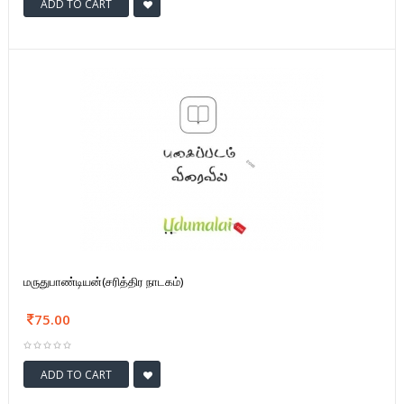
ADD TO CART
மருதுபாண்டியன்(சரித்திர நாடகம்)
75.00
ADD TO CART