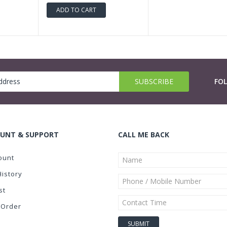
ADD TO CART
FO
UNT & SUPPORT
CALL ME BACK
ount
History
st
 Order