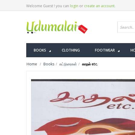
Welcome Guest ! you can
login
or
create an account
.
BOOKS
CLOTHING
FOOTWEAR
HO
Home
Books
கட்டுரைகள்
காதல் etc.