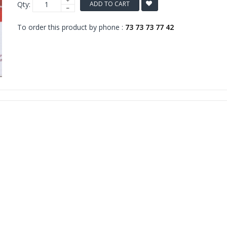
Qty:
ADD TO CART
To order this product by phone :
73 73 73 77 42