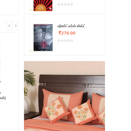
ஷிண்ட்லர்ஸ் லிஸ்ட்
270.00
்
ள்)