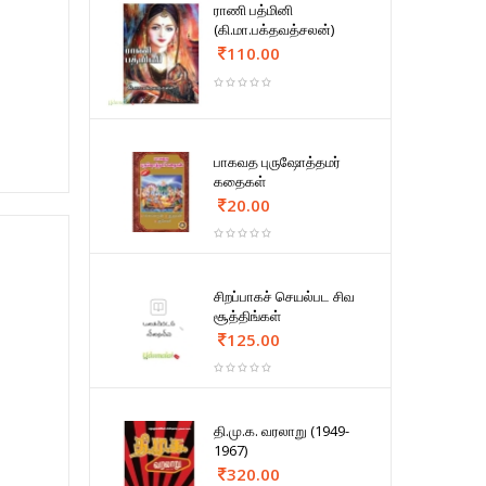
ராணி பத்மினி
(கி.மா.பக்தவத்சலன்)
110.00
பாகவத புருஷோத்தமர்
கதைகள்
20.00
சிறப்பாகச் செயல்பட சிவ
சூத்திங்கள்
125.00
தி.மு.க. வரலாறு (1949-
1967)
320.00