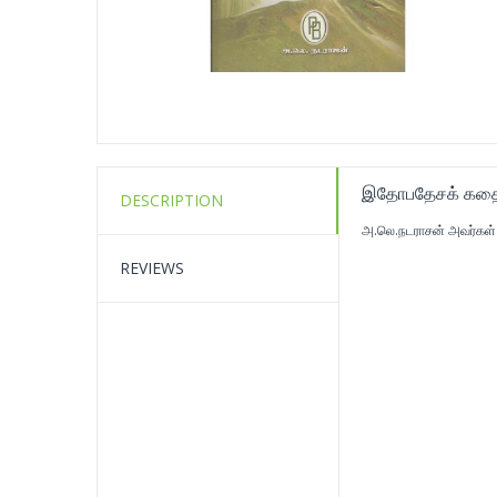
இதோபதேசக் கத
DESCRIPTION
அ.லெ.நடராசன் அவர்கள் 
REVIEWS