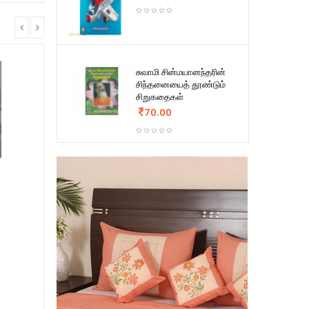
சுவாமி சின்மயானந்தரின்
சிந்தனையைத் தூண்டும்
சிறுகதைகள்
70.00