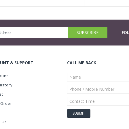
FO
UNT & SUPPORT
CALL ME BACK
ount
History
st
 Order
t Us