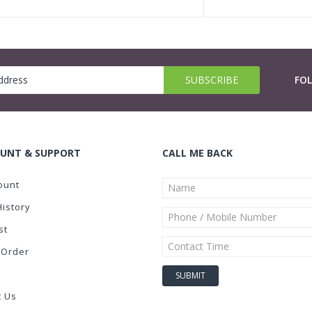
FO
UNT & SUPPORT
CALL ME BACK
ount
History
st
 Order
t Us