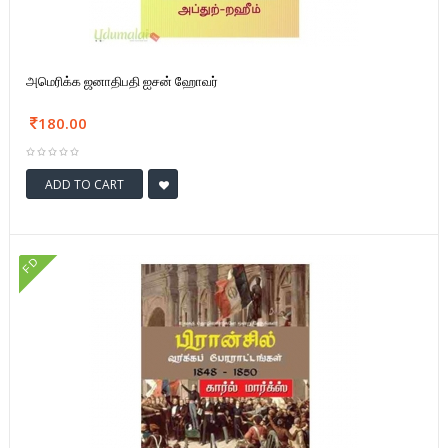
அமெரிக்க ஜனாதிபதி ஐசன் ஹோவர்
180.00
ADD TO CART
FD