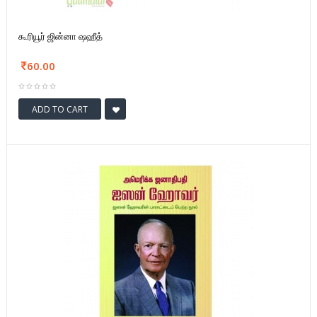
கூரியூர் ஜின்னா ஷஹீத்
60.00
ADD TO CART