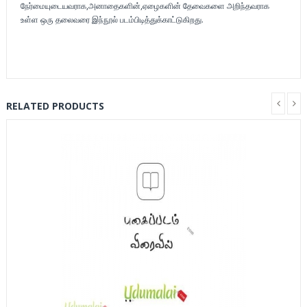
நேர்மையுடையவராக,அனாதைகளின்,ஏழை
களின் தேவைகளை அறிந்தவராக
உள்ள ஒரு தலைவரை இந்நூல் படம்பிடித்துக்காட்டுகிறது.
RELATED PRODUCTS