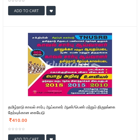
ADD TO CART
தமிழ்நாடு காவல் சார்பு ஆய்வாளர் ஆண்/பெண் மற்றும் திருநங்கை
தேர்வுக்கான கையேடு
410.00
ADD TO CART