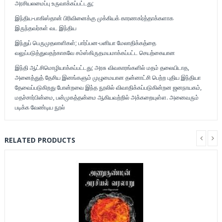
அரசியலமைப்பு உருவாக்கப்பட்டது;
இந்திய-பாகிஸ்தான் பிரிவினைக்கு முக்கியக் காரணகர்த்தாக்களாக
இருந்தவர்கள் வட இந்திய
இந்துப் பெருமுதலாளிகள்; பார்ப்பன-பனியா மேலாதிக்கத்தை
வலுப்படுத்துவதற்காகவே சம்ஸ்கிருதமயமாக்கப்பட்ட செயற்கையான
இந்தி ஆட்சிமொழியாக்கப்பட்டது; அரசு விவகாரங்களில் மதம் தலையிடாத,
அனைத்துத் தேசிய இனங்களும் முழுமையான தன்னாட்சி பெற்ற புதிய இந்தியா
தேவைப்படுகிறது போன்றவை இந்த நூலில் விவாதிக்கப்படுகின்றன ஜனநாயகம்,
மதச்சார்பின்மை, பன்முகத்தன்மை ஆகியவற்றில் அக்கறையுள்ள. அனைவரும்
படிக்க வேண்டிய நூல்
RELATED PRODUCTS