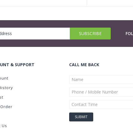
FO
UNT & SUPPORT
CALL ME BACK
ount
History
st
 Order
t Us