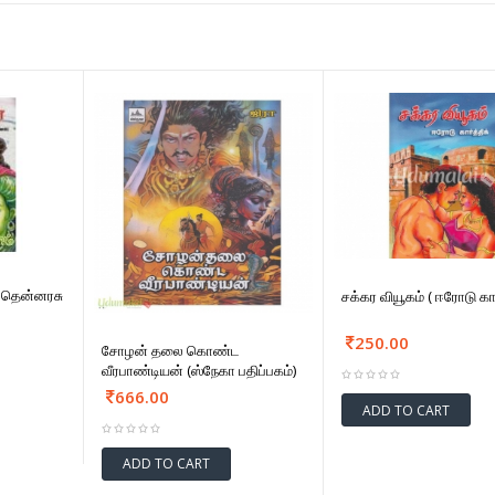
்.தென்னரசு
சக்கர வியூகம் ( ஈரோடு கார்
250.00
சோழன் தலை கொண்ட
வீரபாண்டியன் (ஸ்நேகா பதிப்பகம்)
666.00
ADD TO CART
ADD TO CART