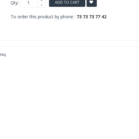
Qty:
ADD TO CART
To order this product by phone :
73 73 73 77 42
வு