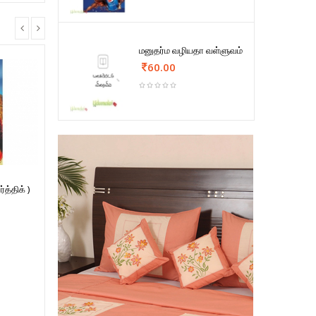
மனுதர்ம வழியதா வள்ளுவம்
60.00
த்திக் )