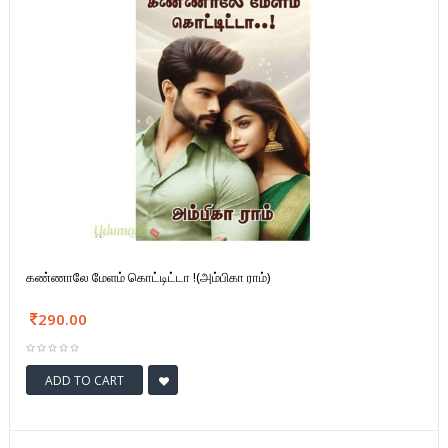
கண்ணாலே மேளம் கொட்டிட்டா !(அம்பிகா ராம்)
290.00
ADD TO CART