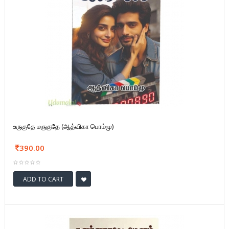
உருகுதே மருகுதே (ஆத்விகா பொம்மு)
390.00
ADD TO CART