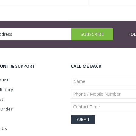
FO
UNT & SUPPORT
CALL ME BACK
ount
History
st
 Order
t Us