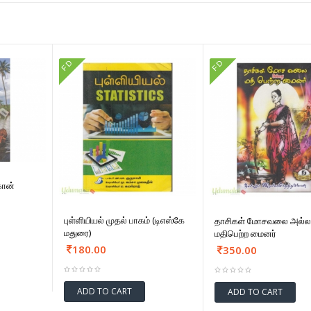
FD
FD
கோன்
புள்ளியியல் முதல் பாகம் (டிஎஸ்கே
தாசிகள் மோசவலை அல்ல
மதுரை)
மதிபெற்ற மைனர்
180.00
350.00
ADD TO CART
ADD TO CART