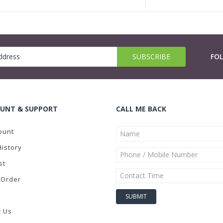
FO
UNT & SUPPORT
CALL ME BACK
ount
History
st
 Order
t Us