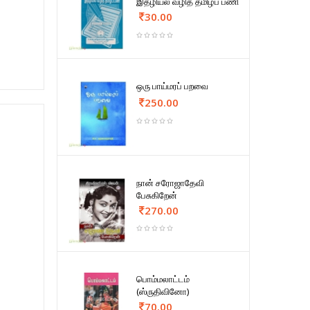
இதழியல் வழித் தமிழ்ப் பணி
30.00
ஒரு பாய்மரப் பறவை
250.00
நான் சரோஜாதேவி
பேசுகிறேன்
270.00
பொம்மலாட்டம்
(ஸ்ருதிவினோ)
70.00