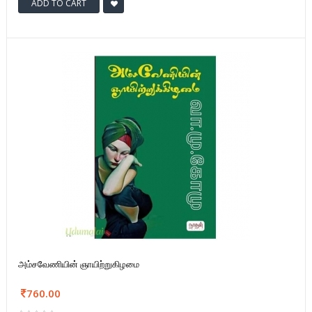
ADD TO CART
அம்சவேணியின் ஞாயிற்றுகிழமை
760.00