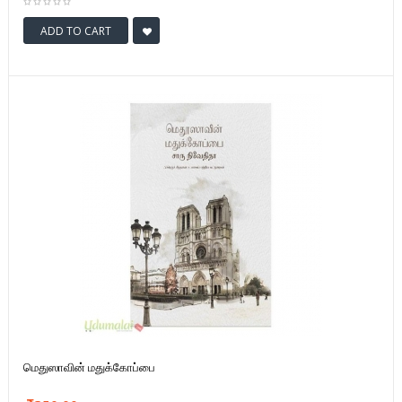
ADD TO CART
மெதுஸாவின் மதுக்கோப்பை