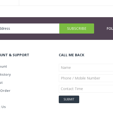
FO
UNT & SUPPORT
CALL ME BACK
ount
History
st
 Order
t Us