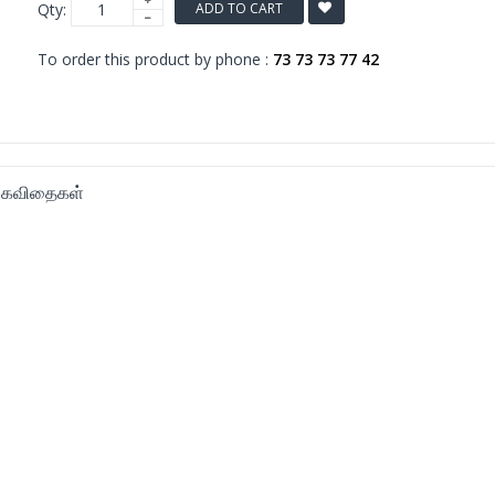
Qty:
ADD TO CART
To order this product by phone :
73 73 73 77 42
ன கவிதைகள்