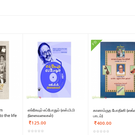
FD
lm
எங்கேயும் எப்போதும் (எஸ்.பி.பி
கானாம்ருத போதினி (ஸங்
o the life
நினைவலைகள்)
பாடம்)
125.00
400.00