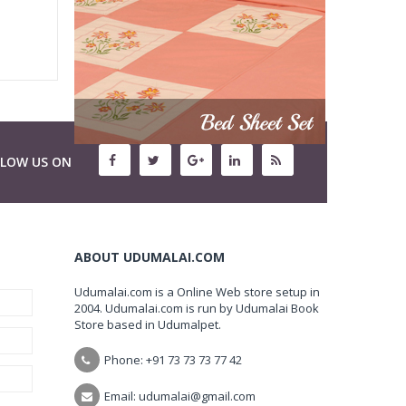
LLOW US ON
ABOUT UDUMALAI.COM
Udumalai.com is a Online Web store setup in
2004. Udumalai.com is run by Udumalai Book
Store based in Udumalpet.
Phone: +91 73 73 73 77 42
Email: udumalai@gmail.com