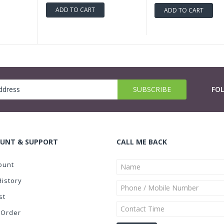
ADD TO CART
ADD TO CART
FO
UNT & SUPPORT
CALL ME BACK
ount
History
st
 Order