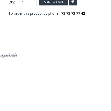
Qty:
ADD TO CART
To order this product by phone :
73 73 73 77 42
னுவல்கள்