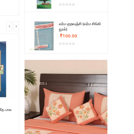
வர்ம குறவஞ்சி (வர்ம சிங்கி
நூல்)
100.00
கீத பால