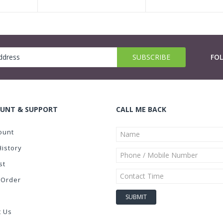
FO
UNT & SUPPORT
CALL ME BACK
ount
History
st
 Order
t Us