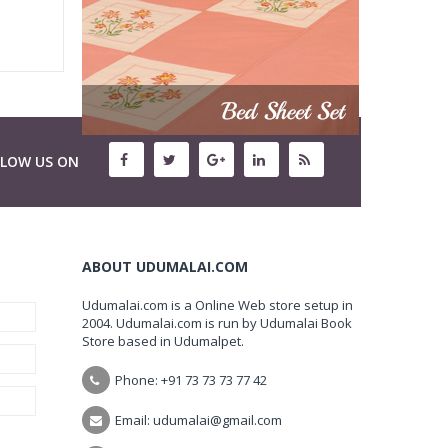
LLOW US ON
ABOUT UDUMALAI.COM
Udumalai.com is a Online Web store setup in
2004. Udumalai.com is run by Udumalai Book
Store based in Udumalpet.
Phone: +91 73 73 73 77 42
Email: udumalai@gmail.com