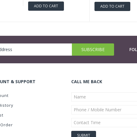
ADD TO CART
ADD TO CART
FO
UNT & SUPPORT
CALL ME BACK
ount
History
st
 Order