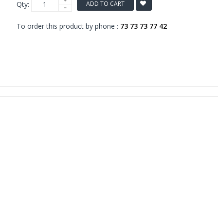
Qty:
ADD TO CART
To order this product by phone :
73 73 73 77 42