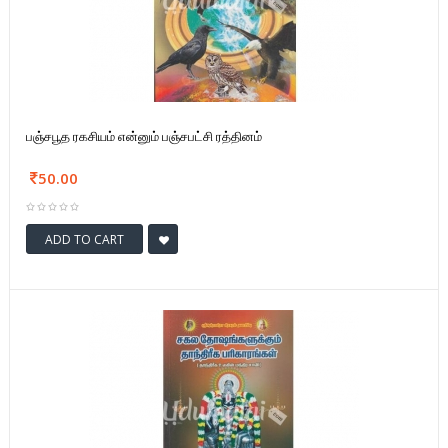
பஞ்சபூத ரகசியம் என்னும் பஞ்சபட்சி ரத்தினம்
50.00
ADD TO CART