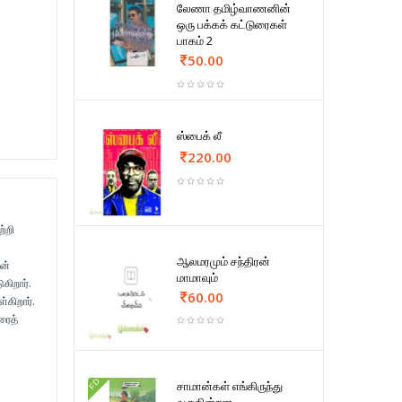
லேணா தமிழ்வாணனின்
ஒரு பக்கக் கட்டுரைகள்
பாகம் 2
50.00
ஸ்பைக் லீ
220.00
்றி
ஆலமரமும் சந்திரன்
ன்
மாமாவும்
கிறார்.
60.00
்கிறார்.
ரைத்
FD
சாமான்கள் எங்கிருந்து