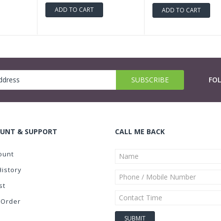
ADD TO CART
ADD TO CART
FO
UNT & SUPPORT
CALL ME BACK
ount
History
st
 Order