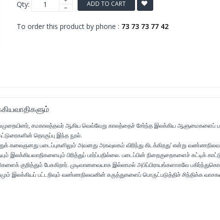
Qty:
ADD TO CART
To order this product by phone :
73 73 73 77 42
்கியவாதிகளும்
ைமுறையினர், சமகாலத்தவர் ஆகிய வெவ்வேறு காலத்தைச் சேர்ந்த இலக்கிய ஆளுமைகளைப் பற
டுரைகளின் தொகுப்பு இந்த நூல்.
துக் கலைஞனது படைப்புகளிலும் அவனது அகவுலகம் விரிந்து கிடக்கிறது’ என்று வண்ணநிலவ
யும் இலக்கியவாதிகளையும் பிரித்துப் பார்ப்பதில்லை. படைப்பின் நிறைகுறைகளைச் சுட்டிக் காட்டு
களைக் குறித்தும் பேசுகிறார். முடிவானவையாக இல்லாமல் அபிப்பிராயங்களாகவே பகிர்ந்துகொள
மும் இலக்கியப் பட்டறிவும் வண்ணநிலவனின் கருத்துகளைப் பொருட்படுத்திச் சிந்திக்க வாசக