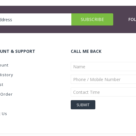
FO
UNT & SUPPORT
CALL ME BACK
ount
History
st
 Order
t Us