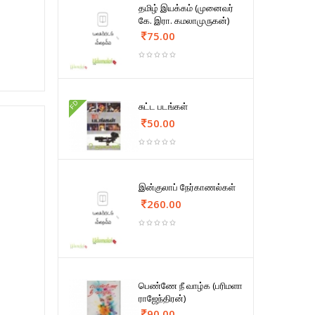
தமிழ் இயக்கம் (முனைவர்
கே. இரா. கமலாமுருகன்)
75.00
FD
சுட்ட படங்கள்
50.00
இன்குலாப் நேர்காணல்கள்
260.00
பெண்ணே நீ வாழ்க (பரிமளா
ராஜேந்திரன்)
90.00