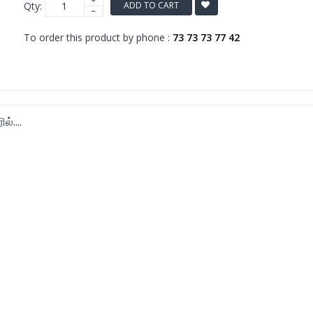
Qty:
ADD TO CART
To order this product by phone :
73 73 73 77 42
்....