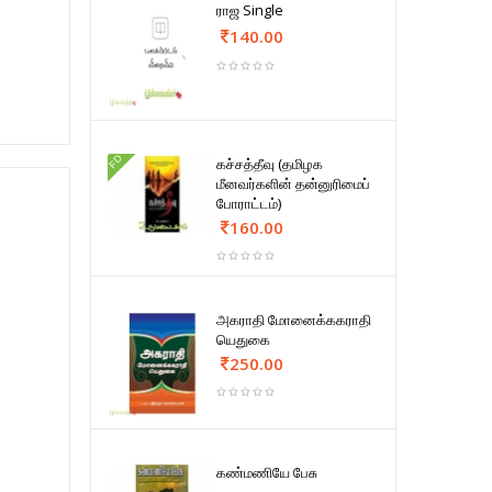
ராஜ Single
140.00
FD
கச்சத்தீவு (தமிழக
மீனவர்களின் தன்னுரிமைப்
போராட்டம்)
160.00
அகராதி மோனைக்ககராதி
யெதுகை
250.00
கண்மணியே பேசு