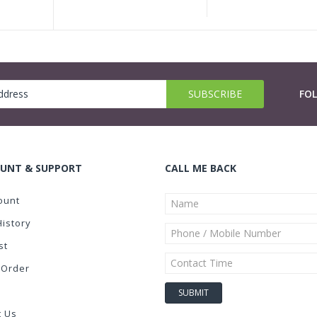
FO
UNT & SUPPORT
CALL ME BACK
ount
History
st
 Order
t Us