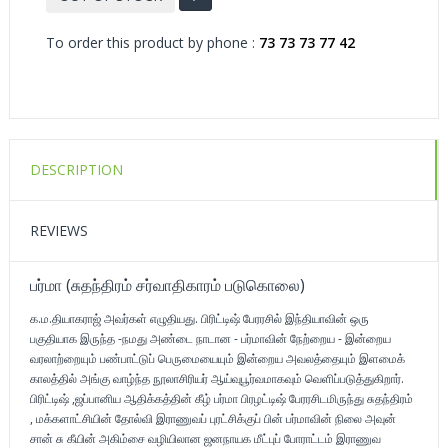
To order this product by phone :
73 73 73 77 42
DESCRIPTION
REVIEWS
பர்மா (சுதந்திரம் சர்வாதிகாரம் படுகொலை)
க.ம.தியாகராஜ் அவர்கள் எழுதியது. பிரிட்டிஷ் பேரரசில் இந்தியாவின் ஒரு
பகுதியாக இருந்த -நமது அண்டை நாடான - பர்மாவின் நேற்றைய - இன்றைய
வரலாற்றையும் பண்பாட்டுப் பெருமையையும் இன்றைய அவலத்தையும் இளமைக்
காலத்தில் அங்கு வாழ்ந்த நூலாசிரியர் ஆய்வுபூர்வமாகவும் வெளிப்படுத்துகிறார்.
பிரிட்டிஷ் ,ஜப்பானிய ஆதிக்கத்தின் கீழ் பர்மா பிரழட்டிஷ் பேரரசிடமிருந்து சுதந்திரம்
, மக்களாட்சியின் தோல்வி இராணுவப் புரட்சிக்குப் பின் பர்மாவின் நிலை அவுன்
சான் சு கீயின் அகிம்சை வழியிலான ஜனநாயக மீட்புப் போராட்டம் இராணுவ