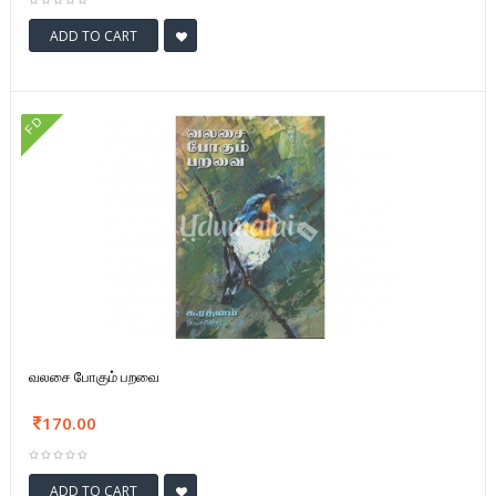
ADD TO CART
FD
வலசை போகும் பறவை
170.00
ADD TO CART