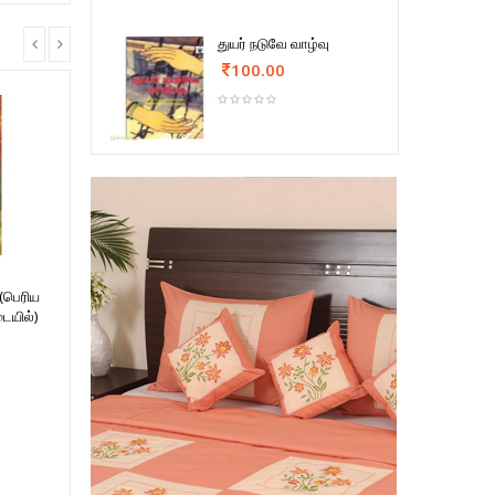
துயர் நடுவே வாழ்வு
100.00
்(பெரிய
ையில்)