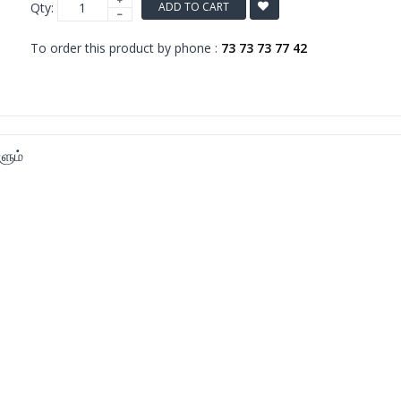
Qty:
ADD TO CART
To order this product by phone :
73 73 73 77 42
களும்