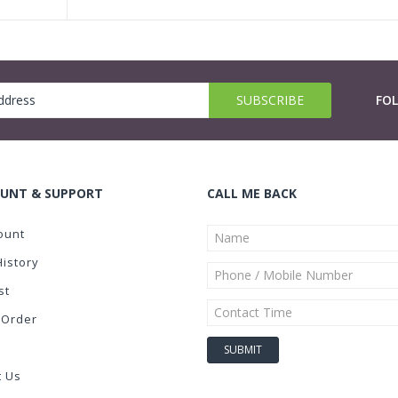
FO
UNT & SUPPORT
CALL ME BACK
ount
History
st
 Order
t Us