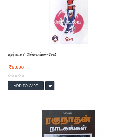
எதற்காக? (அல்லயன்ஸ் - சோ)
60.00
ADD TO CART