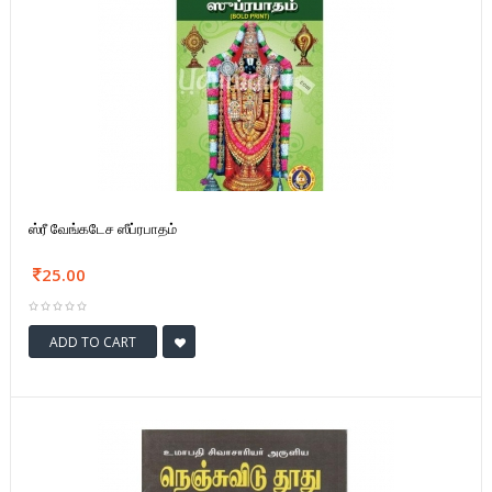
ஸ்ரீ வேங்கடேச ஸீப்ரபாதம்
25.00
ADD TO CART