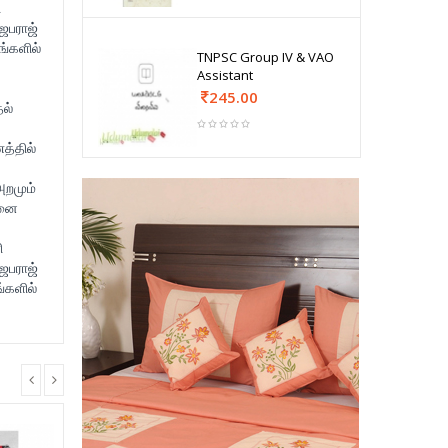
ி
ஜெபராஜ்
்களில்
TNPSC Group IV & VAO
Assistant
245.00
ல்
த்தில்
அறமும்
டனை
ி
ஜெபராஜ்
்களில்