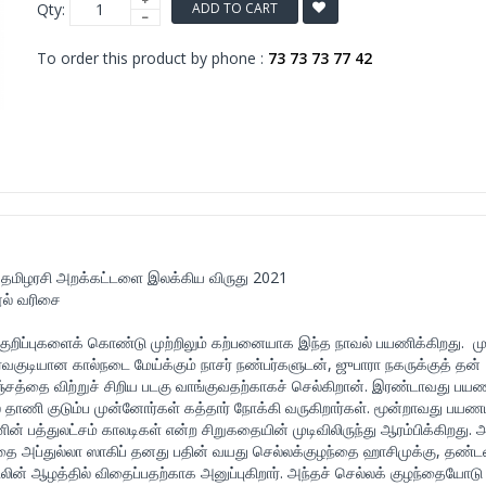
Qty:
ADD TO CART
To order this product by phone :
73 73 73 77 42
ிங் தமிழரசி அறக்கட்டளை இலக்கிய விருது 2021
ூல் வரிசை
் குறிப்புகளைக் கொண்டு முற்றிலும் கற்பனையாக இந்த நாவல் பயணிக்கிறது. ம
்வகுடியான கால்நடை மேய்க்கும் நாசர் நண்பர்களுடன், ஜுபாரா நகருக்குத் தன்
த்தை விற்றுச் சிறிய படகு வாங்குவதற்காகச் செல்கிறான். இரண்டாவது பயண
் தாணி குடும்ப முன்னோர்கள் கத்தார் நோக்கி வருகிறார்கள். மூன்றாவது பயண
 பத்துலட்சம் காலடிகள் என்ற சிறுகதையின் முடிவிலிருந்து ஆரம்பிக்கிறது. 
்தை அப்துல்லா ஸாகிப் தனது பதின் வயது செல்லக்குழந்தை ஹாசிமுக்கு, தண
லின் ஆழத்தில் விதைப்பதற்காக அனுப்புகிறார். அந்தச் செல்லக் குழந்தையோடு