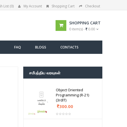
h List (0)
My Account
Shopping Cart
Checkout
SHOPPING CART
0 item(s) -
0.00
FAQ
BLOGS
CONTACTS
சமீபத்திய வரவுகள்
Object Oriented
Programming (R-21)
(3rdIT)
300.00