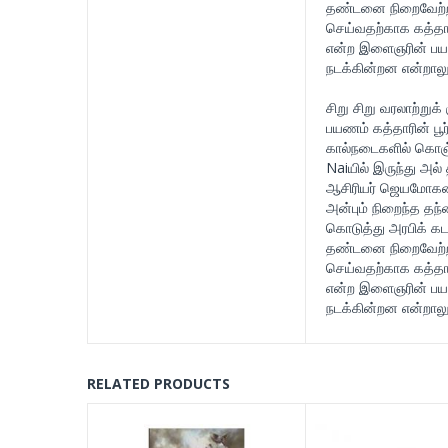
தண்டனை நிறைவேற்ற 
செய்வதற்காக கத்தார்
என்ற இளைஞரின் பயண
நடக்கின்றன என்றால
சிறு சிறு வரலாற்றுக
பயணம் கத்தாரின் பூர
கால்நடைகளில் கொஞ்ச
Naiயில் இருந்து அல்
ஆசிரியர் ஜெயமோகனின
அன்பும் நிறைந்த தந
கொடுத்து அரபிக் கட
தண்டனை நிறைவேற்ற 
செய்வதற்காக கத்தார்
என்ற இளைஞரின் பயண
நடக்கின்றன என்றால
RELATED PRODUCTS