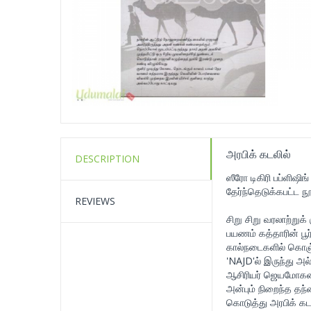
அரபிக் கடலில்
DESCRIPTION
ஸீரோ டிகிரி பப்ளிஷ
தேர்ந்தெடுக்கபட்ட ந
REVIEWS
சிறு சிறு வரலாற்றுக
பயணம் கத்தாரின் பூர
கால்நடைகளில் கொஞ்ச
'NAJD'ல் இருந்து அல
ஆசிரியர் ஜெயமோகனின்
அன்பும் நிறைந்த தந
கொடுத்து அரபிக் கட