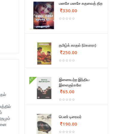
மனசே மனசே கதவைத் திற
330.00
தமிழ்க் காதல் (கௌரா)
250.00
FD
இணையற்ற இந்திய
இளைஞர்களே
65.00
ுதல்
த்தில்
ம்
பெண் டிரைவர்
அறமும்
190.00
்டனை