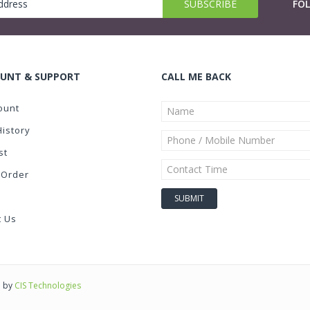
FO
UNT & SUPPORT
CALL ME BACK
ount
History
st
 Order
t Us
d by
CIS Technologies