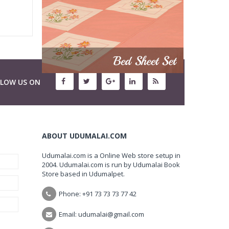
LLOW US ON
ABOUT UDUMALAI.COM
Udumalai.com is a Online Web store setup in
2004. Udumalai.com is run by Udumalai Book
Store based in Udumalpet.
Phone: +91 73 73 73 77 42
Email: udumalai@gmail.com