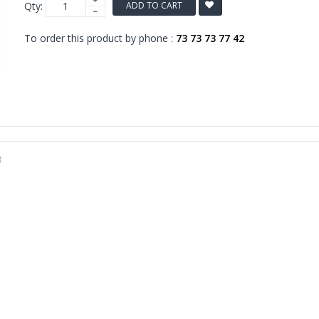
Qty:
ADD TO CART
To order this product by phone :
73 73 73 77 42
்