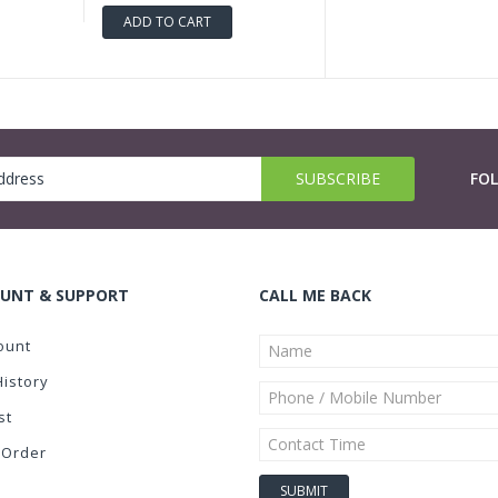
ADD TO CART
FO
UNT & SUPPORT
CALL ME BACK
ount
History
st
 Order