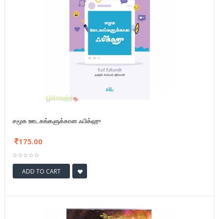
சமூக ஊடகங்களுக்கான ஃபிக்ஹு
175.00
ADD TO CART