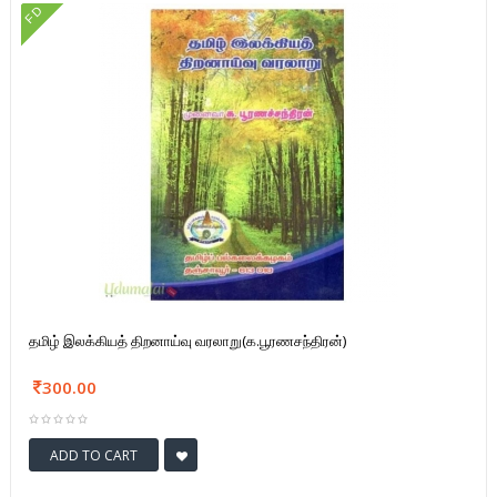
FD
தமிழ் இலக்கியத் திறனாய்வு வரலாறு(க.பூரணசந்திரன்)
300.00
ADD TO CART