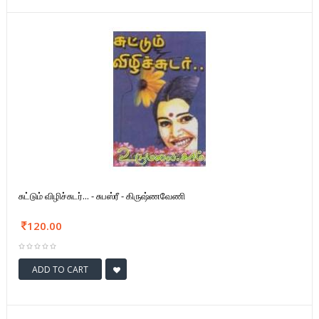
சுட்டும் விழிச்சுடர்... - சுபஸ்ரீ - கிருஷ்ணவேணி
120.00
ADD TO CART