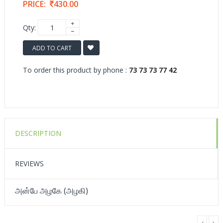
PRICE:
430.00
Qty:
ADD TO CART
To order this product by phone :
73 73 73 77 42
DESCRIPTION
REVIEWS
அன்பே அழகே (அழகி)