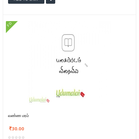
FD
வண்ண மரம்
30.00