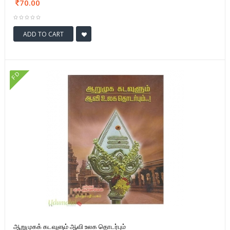
70.00
ADD TO CART
FD
ஆறுமுகக் கடவுளும் ஆவி உலக தொடர்பும்