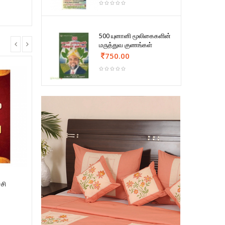
500 யுனானி மூலிகைகளின்
மருத்துவ குணங்கள்
750.00
்சி