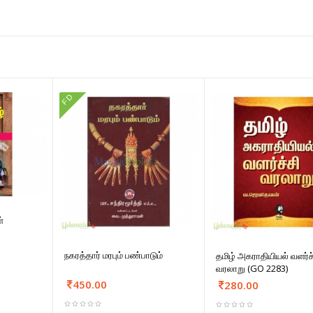
FD
்
நகரத்தார் மரபும் பண்பாடும்
தமிழ் அகராதியியல் வளர்ச
வரலாறு (GO 2283)
450.00
280.00