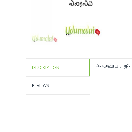
அகநானூறு ராஜகோப
DESCRIPTION
REVIEWS