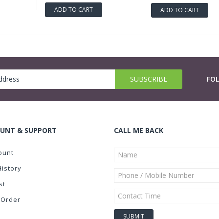
ADD TO CART
ADD TO CART
FO
UNT & SUPPORT
CALL ME BACK
ount
History
st
 Order