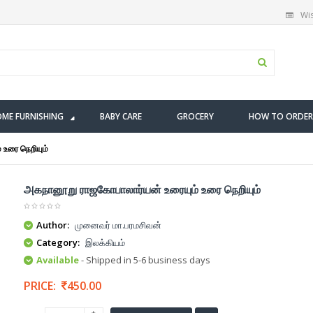
Wis
ME FURNISHING
BABY CARE
GROCERY
HOW TO ORDER
 உரை நெறியும்
அகநானூறு ராஜகோபாலார்யன் உரையும் உரை நெறியும்
Author:
முனைவர் மா.பரமசிவன்
Category:
இலக்கியம்
Available
- Shipped in 5-6 business days
PRICE:
450.00