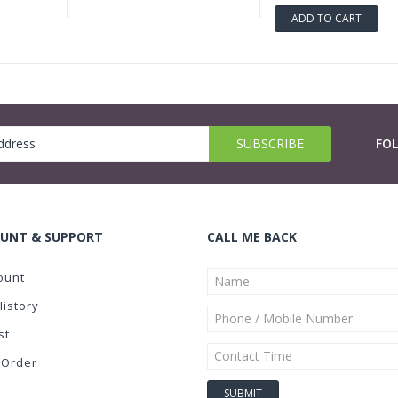
ADD TO CART
FO
UNT & SUPPORT
CALL ME BACK
ount
History
st
 Order