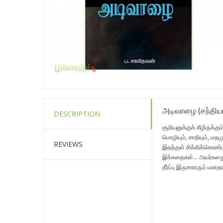
அடிவாழை (சந்திய
DESCRIPTION
சூரியனுக்குக் கீழிருக்
மொழியும், சாதியும், ம
REVIEWS
இதற்குள் சிக்கிக்கொண்ட
இக்கதைகள்… அவர்களது செ
தீர்ப்பு இருசாராரும் மனத