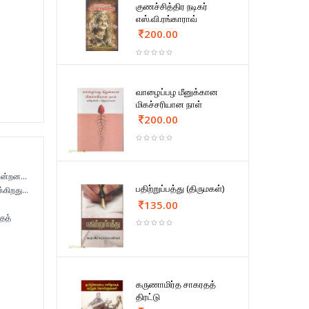
குணச்சித்திர நடிகர்
எஸ்.வி.ரங்காராவ்
200.00
வாழைப்பழ மீனுக்கான
மிகச்சரியான நாள்
200.00
்கின்றன…
பதிற்றுப்பத்து (திருமகள்)
க்கிறது…
135.00
தத்
கருணாமிர்த சாகரதத்
திரட்டு