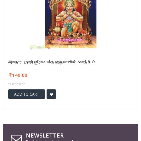
அவதார புருஷர் ஶ்ரீராம பக்த ஹனுமானின் மகாத்மியம்
140.00
ADD TO CART
NEWSLETTER