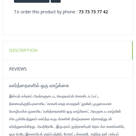
To order this product by phone :
73 73 73 77 42
DESCRIPTION
REVIEWS
வார்த்தைகளில் ஒரு வாழ்க்கை
இஸ்மத் சுக்தாய் அவர்களுடைய, வெகுவாய்க் கொண்டாடப்பட்ட
நினைவுக்குறிப்புகளாகிய ‘காகஸி ஹை பைரஹன்’ நூலின் முழுமையான
மொழியாக்க நூலாகிய ‘வார்த்தைகளில் ஒரு வாழ்க்கை’, அவருடைய வாழ்வின்
மிக முக்கியத்துவம் வாய்ந்த வருடங்களின் நிகழ்வுகளை உற்சாகத்துடன்
எடுத்துரைக்கிறது. அவற்றோடே, இருபதாம் நூற்றாண்டின் தொடக்க காலங்களில்,
ஒரு பெரிய இசுலாமியக் குடும்பத்தில், போராட்டங்களூடே கழிந்த தன் பால்யம்