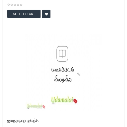
ADD TO CART
ஐங்குறுநூறு குறிஞ்சி