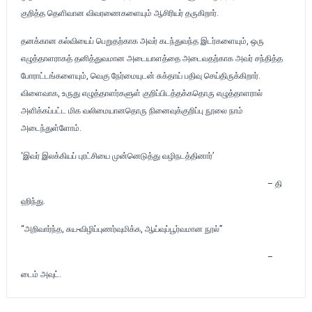
குறித்த தெளிவான விவரணைகளையும் ஆசிரியர் தருகிறார்.
தனக்கான கல்வியைப் பெறுதற்காக அவர் கடந்துவந்த இடர்களையும், ஒரு
எழுத்தாளராகத் தனித்துவமான அடையாளத்தை அடைவதற்காக அவர் சந்தித்த
போராட்டங்களையும், வெகு நேர்மையுடன் சுக்தாய் பதிவு செய்திருக்கிறார்.
விளைவாக, உருது எழுத்தாளர்களுள் குறிப்பிடத்தக்கதொரு எழுத்தாளரால்
அளிக்கப்பட்ட மிக வலிமையானதொரு நினைவுக்குறிப்பு நூலை நாம்
அடைந்துள்ளோம்.
‘இவர் இலக்கியப் புரட்சியை முன்னெடுத்து வழிநடத்தினார்’
– தி
ஹிந்து.
“அறிவார்ந்த, சுய-விழிப்புணர்வுமிக்க, ஆய்வுப்பூர்வமான நூல்”
–
டைம் அவுட்.