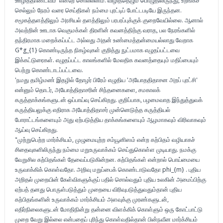
ஊழித்தாண்டவம்' என்றே சொல்லலாம். விழித்தெழும் பொழுதிலிருந்து, உறங்கச்
செல்லும் நேரம் வரை செய்திகள் நம்மை புரட்டிப் போட்டபடியே இருந்தன.
சமூகத்தளத்திலும் அரசியல் தளத்திலும் பரபரப்புக்குக் குறைவேயில்லை. ஆனால்
அவற்றின் ஊடாக வெகுமக்கள் திரளின் கவனத்திற்கு வராத, பல நேரங்களில்
தந்திரமாக மறைக்கப்பட்ட அல்லது அதன் உண்மைத்தன்மையல்லாது வேறாக
G*g_{1} கொண்டிருந்த நிகழ்வுகள் குறித்து நுட்பமாக எழுதப்பட்டவை
இக்கட்டுரைகள். எழுதப்பட்ட காலங்களில் மேலதிக கவனத்தையும் மதிப்பையும்
பெற்று கொண்டாடப்பட்டவை.
'நமது தமிழ்மண் இதழில் தோழர் பிரேம் எழுதிய 'அயோததிதாசன அறப் புரட்சி'
என்னும் தொடர், அயோத்திதாசரின் சிந்தனைகளை, சமகாலக்
கருத்தாக்கங்களுடன் ஒப்பாய்வு செய்கிறது. குறிப்பாக, பழமைவாத இந்துத்துவக்
கருத்தியலுக்கு எதிராக அயோத்திதாசர் முன்னெடுத்த கருத்தியல்
போராட்டங்களையும் அது ஏற்படுத்திய தாக்கங்களையும் ஆழமாகவும் விரிவாகவும்
ஆய்வு செய்கிறது.
"முற்றுபெற்ற மார்க்சியம், முழுமையுற்ற சம்யூனிஸம் என்ற கற்பிதம் வழியாகச்
சிதைவுகளிலிருந்து நம்மை மறுஉருவாக்கம் செய்துகொள்ள முடியாது. நமக்கு
வேறுசில கற்பிதங்கள் தேவைப்படுகின்றன. கற்பிதங்கள் என்றால் பொய்மையை
உருவாக்கிக் கொள்வதோ. அறிவு மறுப்பைக் கொண்டாடுவதோ phi_{m} . புதிய
அறிதல் முறையின் கேள்விகளுக்குப் பதில் சொல்வதும் புதிய உலகின் அமைப்பிற்கு
ஏற்பத் தனது பொருள்படுத்தும் முறையை விரிவுபடுத்துவதும்தான் புதிய
கற்பிதங்களின் உருவாக்கம் மார்க்சியம் அளவுக்கு முரண்களுடன்,
எதிர்நிலைகளுடன் மோதிநின்று தன்னை விளக்கிக் கொள்ளும் ஒரு கோட்பாட்டு
முறை வேறு இல்லை என்பதைப் புரிந்து கொள்வதில்தான் பின்நவீன மார்க்சியம்