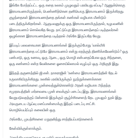
இங்கே போற்றப்பட்ட ஒரு கதை உலகம் முழுவதும் பரவியது எப்படி? ஆணுக்கொகு
இராமாயணமிருந்தால், பெண்ணிற்கென தனியொரு இராமாயணம் இருக்கிறது.
குழந்தைகள் இராமாயணத்தை தங்கள் கண்கள் வழியாக மீண்டும்
படைத்திருக்கிறார்கள். ஆளுபவனுக்கு ஒரு இராமாயணமிருந்தால், உழுபவனின்
இராமாயணம் சொல்வதே வேறு. நாட்டுப்புற இராமாயணத்தைப் படித்தவர்கள்
ஒழுங்கான இராமாயணத்தை படித்தால் அங்கே இருப்பதே வேறு.
இப்படிப் பலவகையான இராமாயணங்கள் இருக்கும்போது 'வால்மீகி
இராமாயணத்தை மட்டுமே இராமாயணம் என்று எதற்குத் திணிக்கவேண்டும்? ஒரு
பண்பாடு, ஒரு உணவு, ஒரு ஆடை, ஒரு மொழி என்பதைப்போல ஒரு சிந்தனை,
ஒரு எண்ணம் என்ற வேலிகளை ஓசையில்லாமல் எழுப்பும் ஒரு அறிகுறி இது.
இந்தத் தகுணத்தில் ஜி.என். நாகராஜின் 'உண்மை இராமாயணத்தின் தேடல்
உருவாகியிருக்கிறது. உலகில் பரவியிருக்கும் நூற்றுக்கணக்கான
இராமாயணங்களை முன்வைத்துக்கொண்டு அதன் வழியாக அந்தந்த
சமுதாயத்தின் பார்வையை முன் வைக்கும் படைப்பு இது. இராமாவணங்கள்
வேறுபடுவதற்குப் பின்னால் இருக்கும் சூழ்ச்சிகளைத் தேட முயலும் நூல் இது.
அவருடைய ஆய்வு மனப்பான்மைக்கு இந்தப் படைப்பு சாட்சி.
மொழிபெயர்ப்பும் கலையின் ஒரு
அங்கமே, முயற்சிகளை மறுதலித்து சாத்தியப்பாடுகளைக்
கேள்விக்குள்ளாக்கும்.
அசாத்தியமானதொரு சூழலில் சாகசக்காரனின்