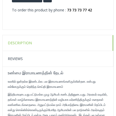
To order this product by phone :
73 73 73 77 42
DESCRIPTION
REVIEWS
உண்மை இராமாயணத்தின் தேடல்
உலகில் ஒன்றல்ல இரண்டல்ல. பல இராமாயணங்களிருக்கின்றன. என்பது
எல்லோருக்கும் தெரிந்த செய்தி இராமாயணம்
இந்தியாவுடையது மட்டுமல்ல முழு ஆசியக் கண்டத்தினுடையது. அவரவர் வடிவில்,
தங்கள் வாழ்க்கையை இராமாயணத்தின் வழியாக வர்ணித்திருக்கும் கதைகள்
எண்ணிலடங்களதவை. அதுமட்டுமல்ல நாம் அயோத்தியை இராமனின் பிறப்பிடம்
என்று சொல்லிக்கொண்டிருக்கும்போதே ஆசியாவின் பல நாடுகளில் அவர்களும்
இராமனின் பிறப்பிடம் என்று அடையாளம் கண்டுகொண்ட இடங்கள் பல உள்ளன.