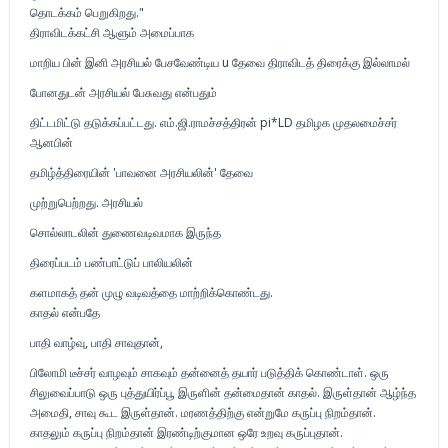
தொடக்கம் பெறுகிறது."
திராவிடக்கட்சி ஆளும் அமைப்பாக
மாறிய பின் இனி அரசியல் பேசவேண்டிய u தேவை திராவிடத் திரைக்கு இல்லாமல்
போனதுடன் அரசியல் பேசுவது என்பதும்
திட்டமிட்டு தடுக்கப்பட்டது. எம்.ஜி.ராமச்சத்திரன் pi*LD தமிழக முதலமைச்சர்
ஆனபின்
தமிழ்த்திரையின் 'பாவனை அரசியலின்' தேவை
முற்றுபெற்றது. அரசியல்
சொல்லாடலின் துணைவடிவமாக இருந்த
திரைப்படம் பண்பாட்டுப் பாலியலின்
களமாகத் தன் முழு வடிவத்தை மாற்றிக்கொண்டது.
காதல் என்பதே
பாதி வாழ்வு, பாதி சாவுதான்,
பிலோமி டீச்சர் வாழவும் சாகவும் தன்னைத் தயார் படுத்திக் கொண்டாள். ஒரு
சிலுவைப்பாடு ஒரு புத்துயிர்ப்பூ இருளின் தன்மைதான் காதல். இருள்தான் ஆழ்ந்த
அமைதி, சாவு கூட இருள்தான். மரணத்திற்கு என்றுமே கருப்பு நிறம்தான்.
காதலும் கருப்பு நிறம்தான் இரண்டிற்குமான ஒரே உறவு கருப்புதான்.