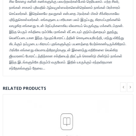
சில கோழை களின் கண்களுக்கு பலமற்றவர்கள்போல் தெரியலாம். மற்ற சிலர்,
நாங்கள் சாகசம் புரிவதில் ஆர்வமுள்ளவர்களென்றெல்லாம் நாங்கள் பிரச்சாரம்
செய்வார்கள். இதெல்லாமே தவறுகள் என்பதை அவர்கள் மிகச் சீக்கிரமாகவே
புரிந்துகொள்வார்கள். எங்களுடைய சரியான பலம் இருப்பது, கிராமப்புறங்களில்
வாழுகிற எங்களது உடன் பிறப்புக்களாகிய விவசாயப் பெருங்குடி மக்களிடம்தான்.
இந்த பெரும் சக்தியை நம்பியே நாங்கள் வீட்டையும் குடும்பத்தையும் துறந்து,
வெளிப்படையான இந்த ஆயுதப்போராட்டத்தின் கொடியையுமேந்தி, பரந்து விரிந்து
கிடக்கும் நம்முடைய கிராமப் புறங்களுக்குப் பயணத்தை மேற்கொண்டிருக்கிறோம்.
அங்கே எங்களது விவசாயத்தோழர்களுடன் இணைந்து எதிரிகளை வெல்கிற
ஜீவமரணப் போராட்டத்திற்கான சக்தியைத் திரட்டிக் கொண்டு மீண்டும் நாங்கள்
இந்த இடங்களுக்கே திரும்பி வருவோம். இதில் யாருக்கும் எந்தவிதமான
சந்தேகங்களும் தேவை…
RELATED PRODUCTS